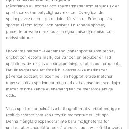
Mångfalden av sporter och spelmarknader som erbjuds av en
sportsbooks kan betydligt påverka den övergripande
spelupplevelsen och potentialen för vinster. Från populära
sporter såsom fotboll och basket till nischade sporter,
presenterar varje marknad sina egna unika dynamiker och
oddsstrukturer.
Utöver mainstream-evenemang vinner sporter som tennis,
cricket och esports mark, där var och en erbjuder en rad
spelalternativ inklusive poängspridningar, totals och prop bets.
Det är avgörande att förstå hur dessa olika marknader
påverkar oddsen; till exempel kan högprofilerade matcher
uppvisa snäva spridningar på grund av balanserade spel-linjer,
medan mindre kända evenemang kan ge mer fördelaktiga
odds.
Vissa sporter har också live betting-alternativ, vilket möjliggör
realtidsinsatser som kan utnyttja momentumet i ett spel.
Denna mångfald expanderar inte bara möjligheterna för
spelare utan underlättar också utvecklingen av skräddarsydda