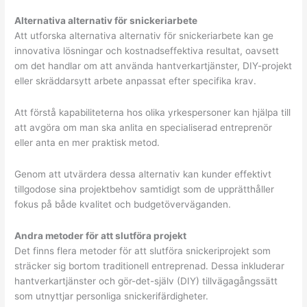
Alternativa alternativ för snickeriarbete
Att utforska alternativa alternativ för snickeriarbete kan ge
innovativa lösningar och kostnadseffektiva resultat, oavsett
om det handlar om att använda hantverkartjänster, DIY-projekt
eller skräddarsytt arbete anpassat efter specifika krav.
Att förstå kapabiliteterna hos olika yrkespersoner kan hjälpa till
att avgöra om man ska anlita en specialiserad entreprenör
eller anta en mer praktisk metod.
Genom att utvärdera dessa alternativ kan kunder effektivt
tillgodose sina projektbehov samtidigt som de upprätthåller
fokus på både kvalitet och budgetöverväganden.
Andra metoder för att slutföra projekt
Det finns flera metoder för att slutföra snickeriprojekt som
sträcker sig bortom traditionell entreprenad. Dessa inkluderar
hantverkartjänster och gör-det-själv (DIY) tillvägagångssätt
som utnyttjar personliga snickerifärdigheter.