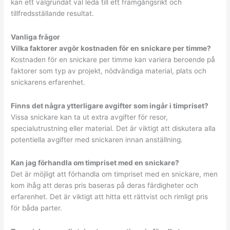
kan ett välgrundat val leda till ett framgångsrikt och
tillfredsställande resultat.
Vanliga frågor
Vilka faktorer avgör kostnaden för en snickare per timme?
Kostnaden för en snickare per timme kan variera beroende på
faktorer som typ av projekt, nödvändiga material, plats och
snickarens erfarenhet.
Finns det några ytterligare avgifter som ingår i timpriset?
Vissa snickare kan ta ut extra avgifter för resor,
specialutrustning eller material. Det är viktigt att diskutera alla
potentiella avgifter med snickaren innan anställning.
Kan jag förhandla om timpriset med en snickare?
Det är möjligt att förhandla om timpriset med en snickare, men
kom ihåg att deras pris baseras på deras färdigheter och
erfarenhet. Det är viktigt att hitta ett rättvist och rimligt pris
för båda parter.