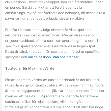
olika casinon, liksom maxbeloppet som kan återbetalas under
en period. Särskilt viktigt är att förstå eventuella
omsättningskrav på det återbetalade beloppet, då dessa direkt
påverkar hur användbart erbjudandet är i praktiken.
Ett ofta förbisett men viktigt element är vilka spel som
inkluderas i cashback-beräkningen. Medan vissa casinon
erbjuder cashback på alla spel, kan andra begränsa det till
specifika spelkategorier eller exkludera vissa högriskspel.
Detta är särskilt relevant för spelare som föredrar specifika
speltyper och
online casinon utan spelgränser
.
Strategier för Maximalt Värde
För att optimera värdet av casino cashback är det klokt att
utveckla en genomtänkt strategi. Att välja casinon med högre
återbetalningsprocent är en självklar början, men det finns fler
nyanser att beakta. VIP-program erbjuder ofta förbättrade
cashback-villkor för lojala spelare, vilket kan göra det
fördelaktigt att koncentrera sitt spelande till ett eller två noga