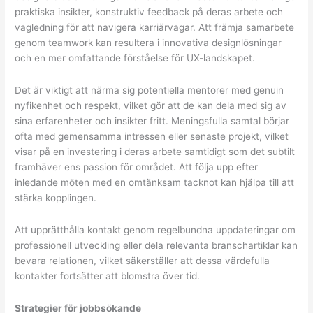
praktiska insikter, konstruktiv feedback på deras arbete och
vägledning för att navigera karriärvägar. Att främja samarbete
genom teamwork kan resultera i innovativa designlösningar
och en mer omfattande förståelse för UX-landskapet.
Det är viktigt att närma sig potentiella mentorer med genuin
nyfikenhet och respekt, vilket gör att de kan dela med sig av
sina erfarenheter och insikter fritt. Meningsfulla samtal börjar
ofta med gemensamma intressen eller senaste projekt, vilket
visar på en investering i deras arbete samtidigt som det subtilt
framhäver ens passion för området. Att följa upp efter
inledande möten med en omtänksam tacknot kan hjälpa till att
stärka kopplingen.
Att upprätthålla kontakt genom regelbundna uppdateringar om
professionell utveckling eller dela relevanta branschartiklar kan
bevara relationen, vilket säkerställer att dessa värdefulla
kontakter fortsätter att blomstra över tid.
Strategier för jobbsökande