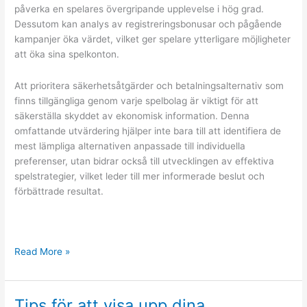
påverka en spelares övergripande upplevelse i hög grad.
Dessutom kan analys av registreringsbonusar och pågående
kampanjer öka värdet, vilket ger spelare ytterligare möjligheter
att öka sina spelkonton.
Att prioritera säkerhetsåtgärder och betalningsalternativ som
finns tillgängliga genom varje spelbolag är viktigt för att
säkerställa skyddet av ekonomisk information. Denna
omfattande utvärdering hjälper inte bara till att identifiera de
mest lämpliga alternativen anpassade till individuella
preferenser, utan bidrar också till utvecklingen av effektiva
spelstrategier, vilket leder till mer informerade beslut och
förbättrade resultat.
Vilket
Read More »
spelbolag
har
bäst
Tips för att visa upp dina