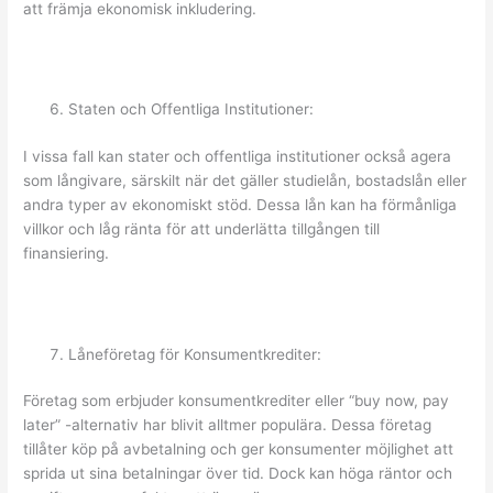
att främja ekonomisk inkludering.
Staten och Offentliga Institutioner:
I vissa fall kan stater och offentliga institutioner också agera
som långivare, särskilt när det gäller studielån, bostadslån eller
andra typer av ekonomiskt stöd. Dessa lån kan ha förmånliga
villkor och låg ränta för att underlätta tillgången till
finansiering.
Låneföretag för Konsumentkrediter:
Företag som erbjuder konsumentkrediter eller “buy now, pay
later” -alternativ har blivit alltmer populära. Dessa företag
tillåter köp på avbetalning och ger konsumenter möjlighet att
sprida ut sina betalningar över tid. Dock kan höga räntor och