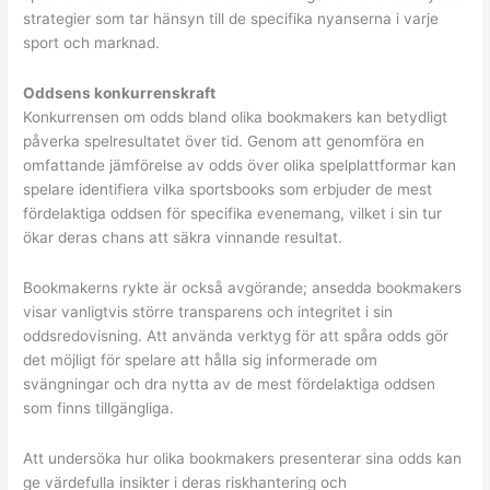
strategier som tar hänsyn till de specifika nyanserna i varje
sport och marknad.
Oddsens konkurrenskraft
Konkurrensen om odds bland olika bookmakers kan betydligt
påverka spelresultatet över tid. Genom att genomföra en
omfattande jämförelse av odds över olika spelplattformar kan
spelare identifiera vilka sportsbooks som erbjuder de mest
fördelaktiga oddsen för specifika evenemang, vilket i sin tur
ökar deras chans att säkra vinnande resultat.
Bookmakerns rykte är också avgörande; ansedda bookmakers
visar vanligtvis större transparens och integritet i sin
oddsredovisning. Att använda verktyg för att spåra odds gör
det möjligt för spelare att hålla sig informerade om
svängningar och dra nytta av de mest fördelaktiga oddsen
som finns tillgängliga.
Att undersöka hur olika bookmakers presenterar sina odds kan
ge värdefulla insikter i deras riskhantering och