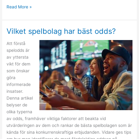
Sätt
Read More »
att
spara
på
Vilket spelbolag har bäst odds?
snickarkostnader
Att förstå
spelodds är
av yttersta
vikt för dem
som önskar
göra
informerade
insatser.
Denna artikel
belyser de
olika typerna
av odds, framhäver viktiga faktorer att beakta vid
utvärderingen av dem och rankar de bästa spelbolagen som är
kända för sina konkurrenskraftiga erbjudanden. Vidare ges tips