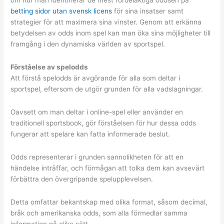
om hur man identifierar de mest fördelaktiga oddsen på
betting sidor utan svensk licens
för sina insatser samt
strategier för att maximera sina vinster. Genom att erkänna
betydelsen av odds inom spel kan man öka sina möjligheter till
framgång i den dynamiska världen av sportspel.
Förståelse av spelodds
Att förstå spelodds är avgörande för alla som deltar i
sportspel, eftersom de utgör grunden för alla vadslagningar.
Oavsett om man deltar i online-spel eller använder en
traditionell sportsbook, gör förståelsen för hur dessa odds
fungerar att spelare kan fatta informerade beslut.
Odds representerar i grunden sannolikheten för att en
händelse inträffar, och förmågan att tolka dem kan avsevärt
förbättra den övergripande spelupplevelsen.
Detta omfattar bekantskap med olika format, såsom decimal,
bråk och amerikanska odds, som alla förmedlar samma