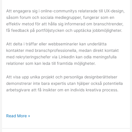
Att engagera sig i online-communitys relaterade till UX-design,
såsom forum och sociala mediegrupper, fungerar som en
effektiv metod för att hålla sig informerad om branschtrender,
få feedback på portföljstycken och upptäcka jobbmöjligheter.
Att delta i träffar eller webbseminarier kan underlätta
kontakter med branschprofessionella, medan direkt kontakt
med rekryteringschefer via LinkedIn kan odla meningsfulla
relationer som kan leda till framtida möjligheter.
Att visa upp unika projekt och personliga designberättelser
demonstrerar inte bara expertis utan hjälper också potentiella
arbetsgivare att få insikter om en individs kreativa process.
Tips
Read More »
för
att